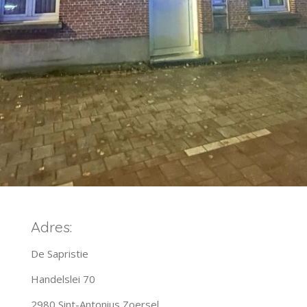
Adres:
De Sapristie
Handelslei 70
2980 Sint-Antonius Zoersel